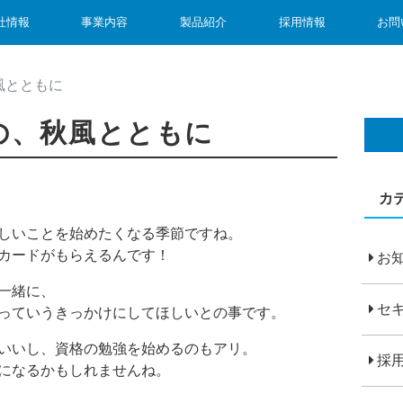
社情報
事業内容
製品紹介
採用情報
お問
風とともに
の、秋風とともに
カ
しいことを始めたくなる季節ですね。
カードがもらえるんです！
お
一緒に、
セ
っていうきっかけにしてほしいとの事です。
いいし、資格の勉強を始めるのもアリ。
採
になるかもしれませんね。